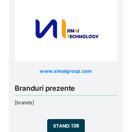
Parteneri
Ştiri
www.simaigroup.com
Download App
Branduri prezente
Contact
[brands]
STAND: 138