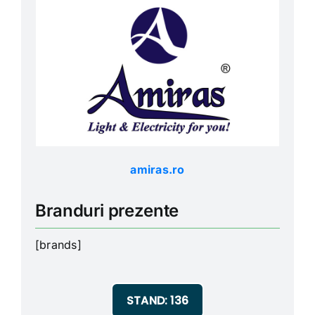
Parteneri
Ştiri
amiras.ro
Download App
Branduri prezente
Contact
[brands]
STAND: 136