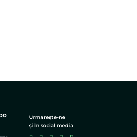
po
Urmareşte-ne
şi în social media
expo