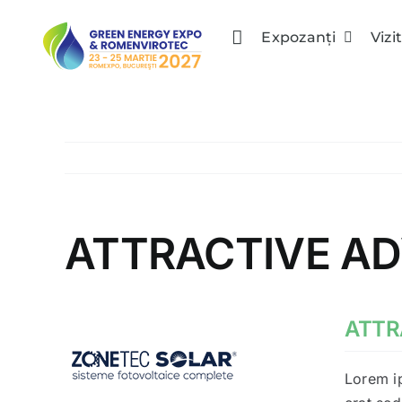
Skip
to
Expozanţi
Vizi
content
ATTRACTIVE AD
ATTR
Lorem ip