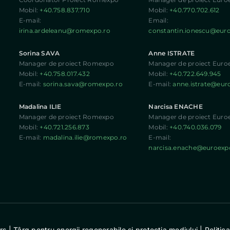
Mobil:
+40.758.837.710
Mobil:
+40.770.702.612
E-mail:
Email:
irina.ardeleanu@romexpo.ro
constantin.ionescu@eur
Sorina SAVA
Anne ISTRATE
Manager de proiect Romexpo
Manager de proiect Euro
Mobil:
+40.758.017.432
Mobil:
+40.722.649.945
E-mail:
sorina.sava@romexpo.ro
E-mail:
anne.istrate@eur
Madalina ILIE
Narcisa ENACHE
Manager de proiect Romexpo
Manager de proiect Euro
Mobil:
+40.721.256.873
Mobil:
+40.740.036.079
E-mail:
madalina.ilie@romexpo.ro
E-mail:
narcisa.enache@euroexp
| Târg pentru energii regenerabile şi protecţia mediului |
Politic