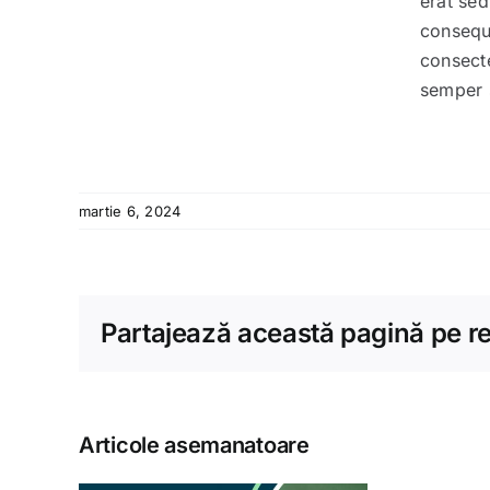
erat sed
consequ
consecte
semper s
martie 6, 2024
Partajează această pagină pe reț
Articole asemanatoare