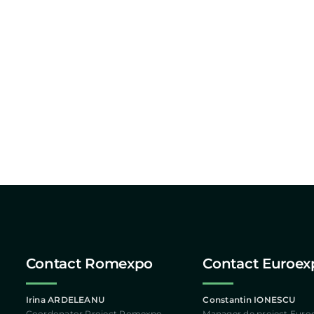
EUROPEAN
WASTE
TECHNOLOGY
Contact Romexpo
Contact Euroex
Irina ARDELEANU
Constantin IONESCU
Coordonator Proiect Romexpo
Manager de proiect Euro