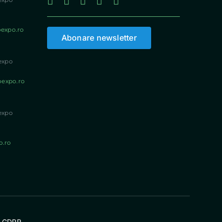
oexpo.ro
Abonare newsletter
expo
oexpo.ro
expo
o.ro
a GDPR