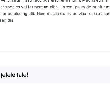
 velit rutrum, sed faucibus erat fermentum. Mauris eu nisl
at sodales vel fermentum nibh. Lorem ipsum dolor sit am
tur adipiscing elit. Nam massa dolor, pulvinar ut eros sed
agittis
elele tale!