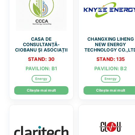
CASA DE
CHANGXING LIHENG
CONSULTANȚĂ-
NEW ENERGY
CIOBANU ȘI ASOCIAȚII
TECHNOLOGY CO.,LT
STAND: 30
STAND: 135
PAVILION: B1
PAVILION: B2
Energy
Energy
Citește mai mult
Citește mai mult