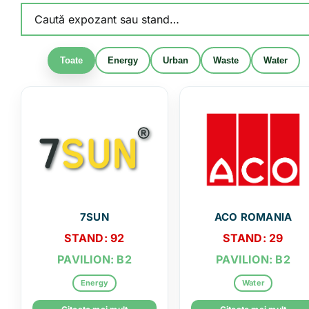
Parteneri
Toate
Energy
Urban
Waste
Water
Ştiri
Download App
7SUN
ACO ROMANIA
Contact
STAND: 92
STAND: 29
PAVILION: B2
PAVILION: B2
Energy
Water