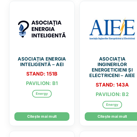
ASOCIAȚIA ENERGIA
ASOCIAŢIA
INTELIGENTĂ – AEI
INGINERILOR
ENERGETICIENI ŞI
STAND: 151B
ELECTRICENI – AIEE
PAVILION: B1
STAND: 143A
PAVILION: B2
Energy
Energy
Citește mai mult
Citește mai mult