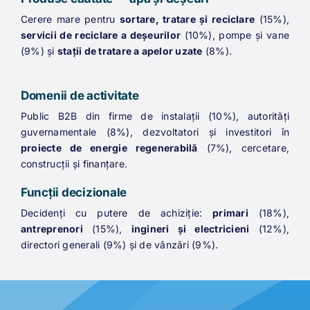
Produse căutate — apă și deșeuri
Cerere mare pentru
sortare, tratare și reciclare
(15%),
servicii de reciclare a deșeurilor
(10%), pompe și vane
(9%) și
stații de tratare a apelor uzate
(8%).
Domenii de activitate
Public B2B din firme de instalații (10%), autorități
guvernamentale (8%), dezvoltatori și investitori în
proiecte de energie regenerabilă
(7%), cercetare,
construcții și finanțare.
Funcții decizionale
Decidenți cu putere de achiziție:
primari
(18%),
antreprenori
(15%),
ingineri și electricieni
(12%),
directori generali (9%) și de vânzări (9%).