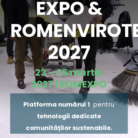
EXPO &
ROMENVIROT
Parteneri
2027
Ştiri
23 – 25 martie
Download App
2027 | ROMEXPO
Contact
Platforma numărul 1
pentru
tehnologii dedicate
comunităților sustenabile
.