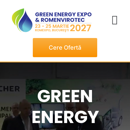
Skip
to
content
Tog
Nav
Cere Ofertă
ACASA
Expozanţi
GREEN
Vizitatori
ENERGY
Evenimente