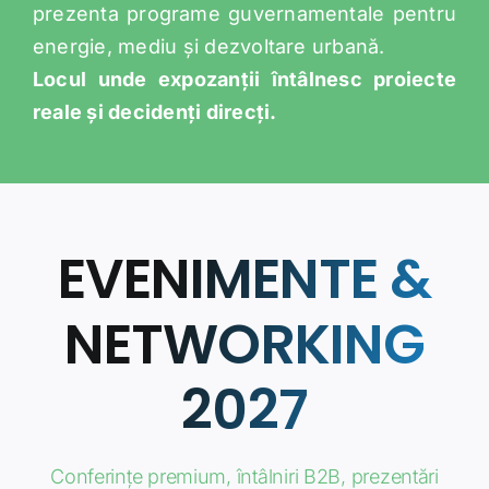
ambasade și organizații relevante vor
prezenta programe guvernamentale pentru
energie, mediu și dezvoltare urbană.
Locul unde expozanții întâlnesc proiecte
reale și decidenți direcți.
EVENIMENTE &
NETWORKING
2027