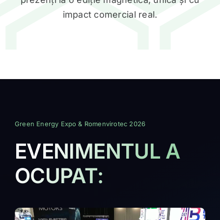
prezenți la o ediție magnetică, unică și cu
impact comercial real.
Green Energy Expo & Romenvirotec 2026
EVENIMENTUL A
OCUPAT: